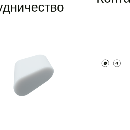
удничество
позвонить
whatsapp
telegram