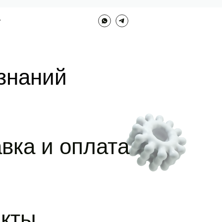
Г
позвонить
whatsapp
telegram
знаний
вка и оплата
акты