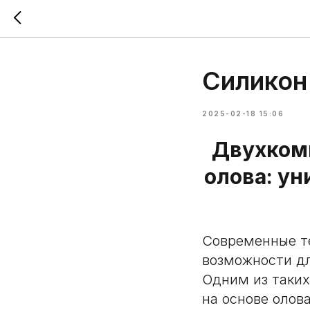
Силикон
2025-02-18 15:06
Двухком
олова: у
Современные т
возможности д
Одним из таки
на основе олов