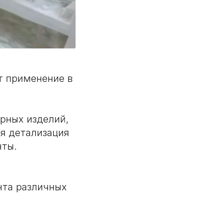
т применение в
рных изделий,
ая детализация
нты.
нта различных