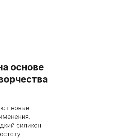
а основе
ворчества
ают новые
именения.
дкий силикон
ростоту