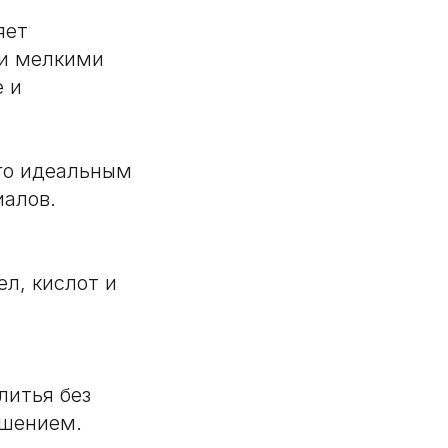
яет
 и мелкими
е и
го идеальным
иалов.
ел, кислот и
литья без
ешением.