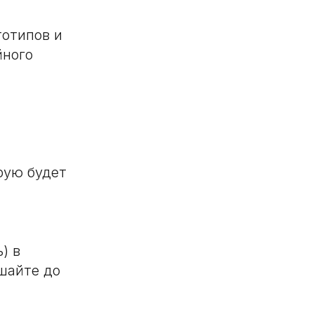
тотипов и
йного
рую будет
) в
шайте до