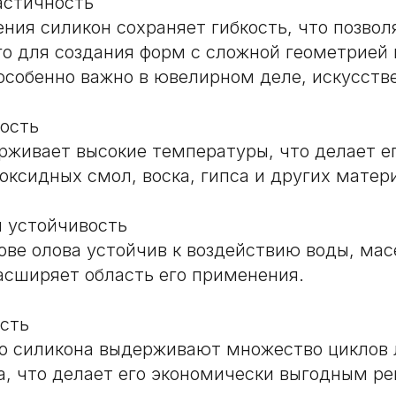
астичность
ния силикон сохраняет гибкость, что позвол
го для создания форм с сложной геометрией
особенно важно в ювелирном деле, искусств
ость
рживает высокие температуры, что делает е
поксидных смол, воска, гипса и других матер
 устойчивость
ове олова устойчив к воздействию воды, мас
асширяет область его применения.
сть
о силикона выдерживают множество циклов 
а, что делает его экономически выгодным р