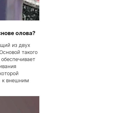
снове олова?
щий из двух
 Основой такого
 обеспечивает
ивания
которой
й к внешним