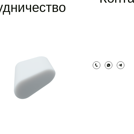
удничество
позвонить
whatsapp
telegram