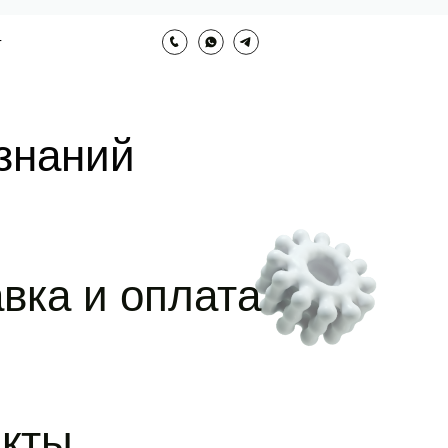
Г
позвонить
whatsapp
telegram
знаний
вка и оплата
акты